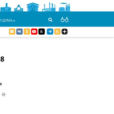
Я ДУМА
8
»