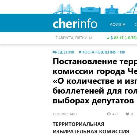
cher
info
АФИША
82.17 (+0.76)
7 АВГУСТА, ПЯТНИЦА
#РЕШЕНИЯ
#ПОСТАНОВЛЕНИЯ ТИК
Постановление тер
комиссии города Ч
«О количестве и и
бюллетеней для го
выборах депутатов
12.08.2025 14:17
477
0
ТЕРРИТОРИАЛЬНАЯ
ИЗБИРАТЕЛЬНАЯ КОМИССИЯ