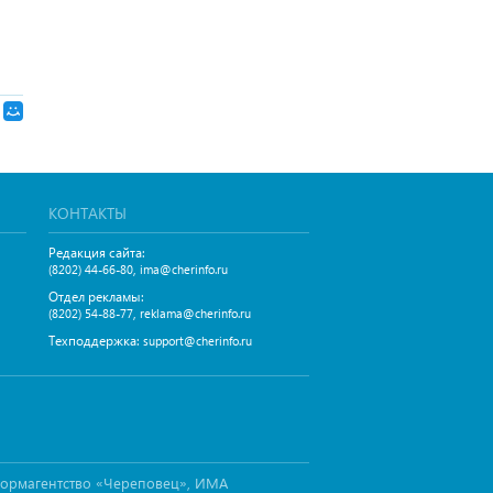
КОНТАКТЫ
Редакция сайта:
,
(8202) 44-66-80
ima@cherinfo.ru
Отдел рекламы:
,
(8202) 54-88-77
reklama@cherinfo.ru
Техподдержка:
support@cherinfo.ru
формагентство «Череповец», ИМА