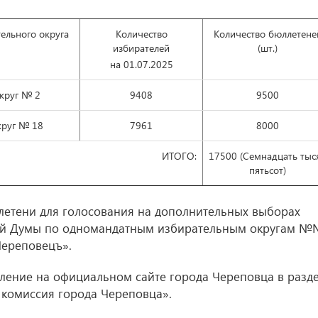
ельного округа
Количество
Количество бюллетене
избирателей
(шт.)
на 01.07.2025
круг № 2
9408
9500
круг № 18
7961
8000
ИТОГО:
17500 (Семнадцать тыс
пятьсот)
летени для голосования на дополнительных выборах
кой Думы по одномандатным избирательным округам 
Череповецъ».
вление на официальном сайте города Череповца в разд
 комиссия города Череповца».