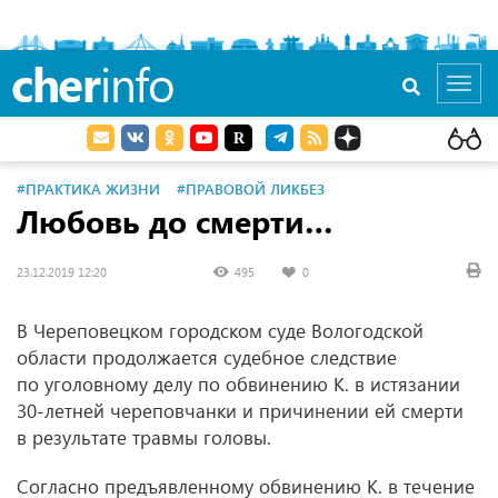
cher
info
Toggl
navig
#ПРАКТИКА ЖИЗНИ
#ПРАВОВОЙ ЛИКБЕЗ
Любовь до смерти…
23.12.2019 12:20
495
0
В Череповецком городском суде Вологодской
области продолжается судебное следствие
по уголовному делу по обвинению К. в истязании
30-летней череповчанки и причинении ей смерти
в результате травмы головы.
Согласно предъявленному обвинению К. в течение