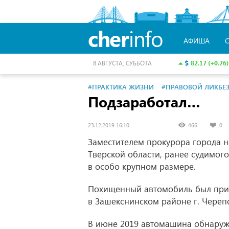
cher
info
АФИША
82.17 (+0.76)
8 АВГУСТА, СУББОТА
#ПРАКТИКА ЖИЗНИ
#ПРАВОВОЙ ЛИКБЕ
Подзаработал…
23.12.2019 16:10
466
0
Заместителем прокурора города н
Тверской области, ранее судимог
в особо крупном размере.
Похищенный автомобиль был при
в Зашекснинском районе г. Черепо
В июне 2019 автомашина обнаруж