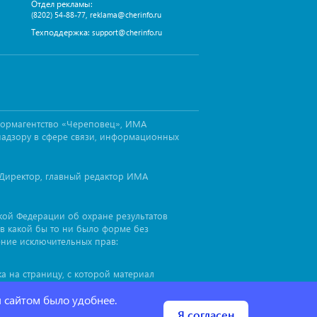
Отдел рекламы:
,
(8202) 54-88-77
reklama@cherinfo.ru
Техподдержка:
support@cherinfo.ru
формагентство «Череповец», ИМА
надзору в сфере связи, информационных
Директор, главный редактор ИМА
ской Федерации об охране результатов
в какой бы то ни было форме без
ение исключительных прав:
а на страницу, с которой материал
иал
, до или после цитируемого
cherinfo™
я сайтом было удобнее.