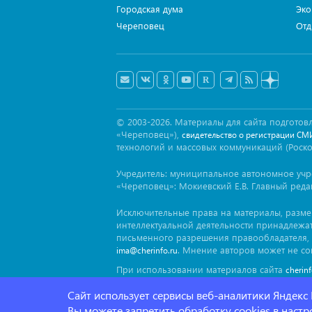
Городская дума
Эко
Череповец
Отд
© 2003-2026. Материалы для сайта подгот
«Череповец»),
свидетельство о регистрации СМ
технологий и массовых коммуникаций (Роск
Учредитель: муниципальное автономное уч
«Череповец»: Мокиевский Е.В. Главный реда
Исключительные права на материалы, разм
интеллектуальной деятельности принадлежа
письменного разрешения правообладателя, 
. Мнение авторов может не со
ima@cherinfo.ru
При использовании материалов сайта
cherin
заимствован. Гиперссылка должна размещат
Сайт использует сервисы веб-аналитики Яндекс
блока.
Вы можете запретить обработку cookies в наст