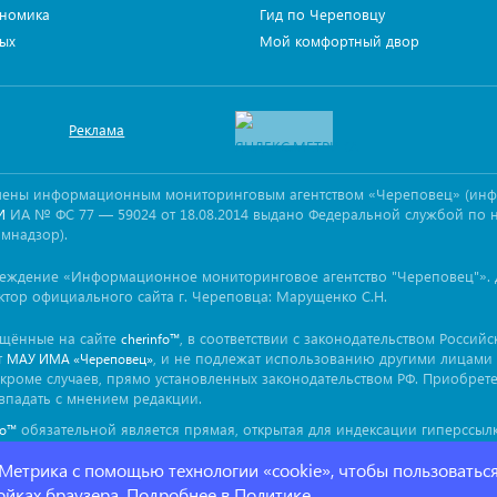
номика
Гид по Череповцу
ых
Мой комфортный двор
Реклама
овлены информационным мониторинговым агентством «Череповец» (ин
ИА № ФС 77 — 59024 от 18.08.2014 выдано Федеральной службой по 
И
омнадзор).
реждение «Информационное мониторинговое агентство "Череповец"». 
ктор официального сайта г. Череповца: Марущенко С.Н.
ещённые на сайте
, в соответствии с законодательством Россий
cherinfo™
т
, и не подлежат использованию другими лицами 
МАУ ИМА «Череповец»
кроме случаев, прямо установленных законодательством РФ. Приобрет
впадать с мнением редакции.
обязательной является прямая, открытая для индексации гиперссылк
fo™
ься непосредственно в тексте, воспроизводящем оригинальный матер
 Метрика с помощью технологии «cookie», чтобы пользоватьс
ройках браузера. Подробнее в
Политике