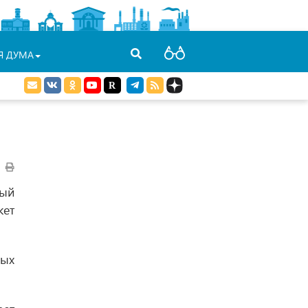
Я ДУМА
ный
жет
ных