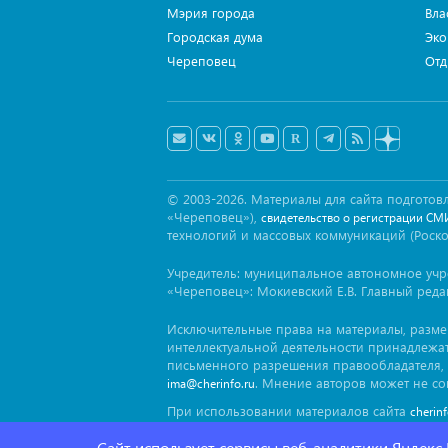
Мэрия города
Вла
Городская дума
Эко
Череповец
Отд
© 2003-2026. Материалы для сайта подгот
«Череповец»),
свидетельство о регистрации СМ
технологий и массовых коммуникаций (Роск
Учредитель: муниципальное автономное уч
«Череповец»: Мокиевский Е.В. Главный реда
Исключительные права на материалы, разм
интеллектуальной деятельности принадлежа
письменного разрешения правообладателя, 
. Мнение авторов может не со
ima@cherinfo.ru
При использовании материалов сайта
cherin
заимствован. Гиперссылка должна размещат
Сайт использует сервисы веб-аналитики Яндекс
блока.