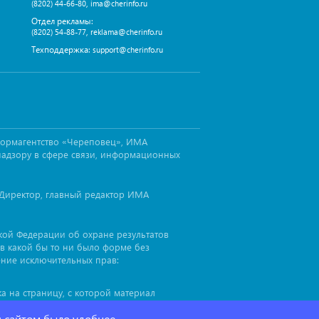
,
(8202) 44-66-80
ima@cherinfo.ru
Отдел рекламы:
,
(8202) 54-88-77
reklama@cherinfo.ru
Техподдержка:
support@cherinfo.ru
формагентство «Череповец», ИМА
надзору в сфере связи, информационных
Директор, главный редактор ИМА
ской Федерации об охране результатов
в какой бы то ни было форме без
ение исключительных прав:
а на страницу, с которой материал
иал
, до или после цитируемого
cherinfo™
я сайтом было удобнее.