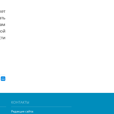
ет
ать
дам
Мой
сти
КОНТАКТЫ
Редакция сайта: