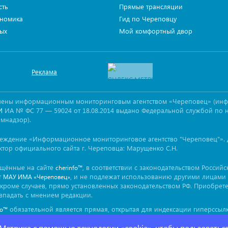
сть
Прямые трансляции
номика
Гид по Череповцу
ых
Мой комфортный двор
Реклама
овлены информационным мониторинговым агентством «Череповец» (ин
ИА № ФС 77 — 59024 от 18.08.2014 выдано Федеральной службой по 
И
омнадзор).
реждение «Информационное мониторинговое агентство "Череповец"». 
ктор официального сайта г. Череповца: Марущенко С.Н.
ещённые на сайте
, в соответствии с законодательством Россий
cherinfo™
т
, и не подлежат использованию другими лицами 
МАУ ИМА «Череповец»
кроме случаев, прямо установленных законодательством РФ. Приобрет
впадать с мнением редакции.
обязательной является прямая, открытая для индексации гиперссылк
fo™
ься непосредственно в тексте, воспроизводящем оригинальный матер
 Метрика с помощью технологии «cookie», чтобы пользоватьс