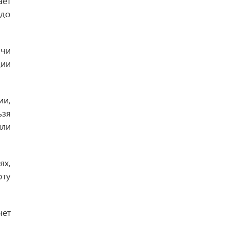
ает
адо
ачи
ции
ии,
ьзя
ли
ях,
оту
чет