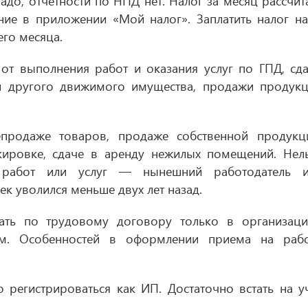
адо, отчетности по НПД нет. Налог за месяц рассчит
ние в приложении «Мой налог». Заплатить налог н
его месяца.
от выполнения работ и оказания услуг по ГПД, сд
и другого движимого имущества, продажи продук
продаже товаров, продаже собственной продукц
ировке, сдаче в аренду нежилых помещений. Нел
к работ или услуг — нынешний работодатель и
ек уволился меньше двух лет назад.
ть по трудовому договору только в организаци
ом. Особенностей в оформлении приема на раб
 регистрироваться как ИП. Достаточно встать на у