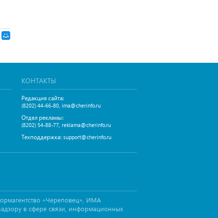
КОНТАКТЫ
Редакция сайта:
,
(8202) 44-66-80
ima@cherinfo.ru
Отдел рекламы:
,
(8202) 54-88-77
reklama@cherinfo.ru
Техподдержка:
support@cherinfo.ru
формагентство «Череповец», ИМА
надзору в сфере связи, информационных