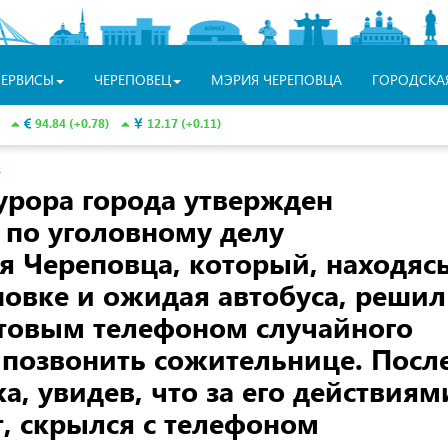
СЕРВИСЫ
ЧЕРЕПОВЕЦ
МЭРИЯ ЧЕРЕПОВЦА
ГОРОДСКА
94.84 (+0.78)
12.17 (+0.11)
З
урора города утвержден
 по уголовному делу
я Череповца, который, находяс
новке и ожидая автобуса, решил
отовым телефоном случайного
 позвонить сожительнице. Посл
а, увидев, что за его действиям
, скрылся с телефоном