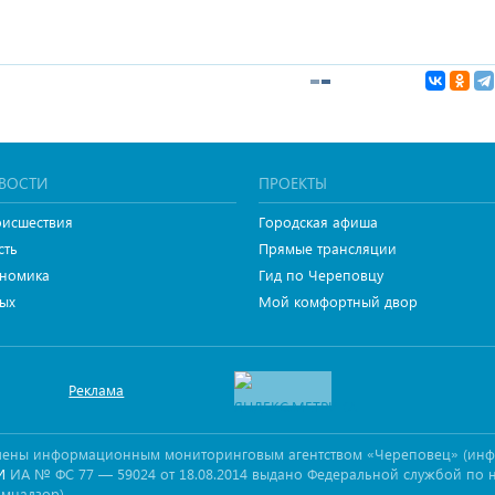
ВОСТИ
ПРОЕКТЫ
исшествия
Городская афиша
сть
Прямые трансляции
номика
Гид по Череповцу
ых
Мой комфортный двор
Реклама
овлены информационным мониторинговым агентством «Череповец» (ин
ИА № ФС 77 — 59024 от 18.08.2014 выдано Федеральной службой по 
И
омнадзор).