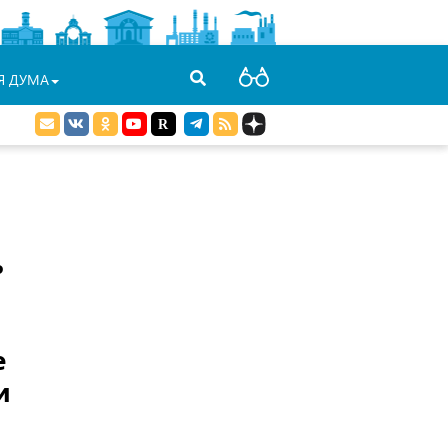
Я ДУМА
ь
е
и