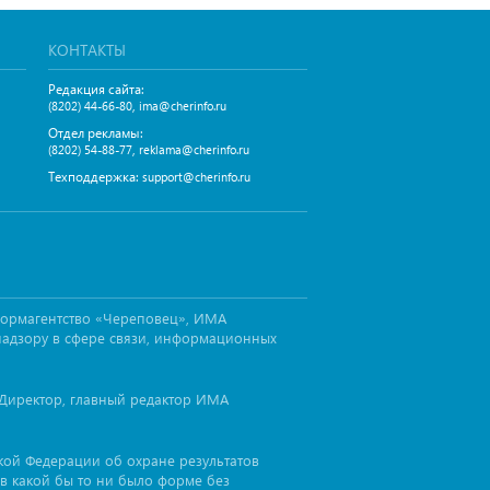
КОНТАКТЫ
Редакция сайта:
,
(8202) 44-66-80
ima@cherinfo.ru
Отдел рекламы:
,
(8202) 54-88-77
reklama@cherinfo.ru
Техподдержка:
support@cherinfo.ru
формагентство «Череповец», ИМА
надзору в сфере связи, информационных
Директор, главный редактор ИМА
ской Федерации об охране результатов
в какой бы то ни было форме без