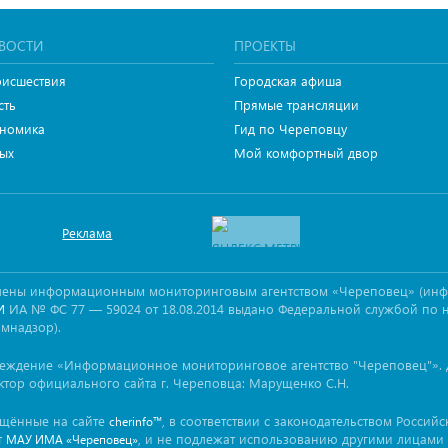
ВОСТИ
ПРОЕКТЫ
исшествия
Городская афиша
сть
Прямые трансляции
номика
Гид по Череповцу
ых
Мой комфортный двор
Реклама
овлены информационным мониторинговым агентством «Череповец» (ин
ИА № ФС 77 — 59024 от 18.08.2014 выдано Федеральной службой по 
И
омнадзор).
реждение «Информационное мониторинговое агентство "Череповец"». 
ктор официального сайта г. Череповца: Марущенко С.Н.
ещённые на сайте
, в соответствии с законодательством Россий
cherinfo™
т
, и не подлежат использованию другими лицами 
МАУ ИМА «Череповец»