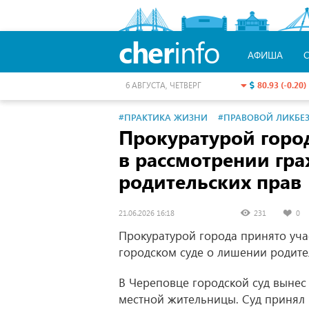
cher
info
АФИША
80.93 (-0.20)
6 АВГУСТА, ЧЕТВЕРГ
#ПРАКТИКА ЖИЗНИ
#ПРАВОВОЙ ЛИКБЕ
Прокуратурой горо
в рассмотрении гр
родительских прав
21.06.2026 16:18
231
0
Прокуратурой города принято уча
городском суде о лишении родите
В Череповце городской суд вынес
местной жительницы. Суд приня