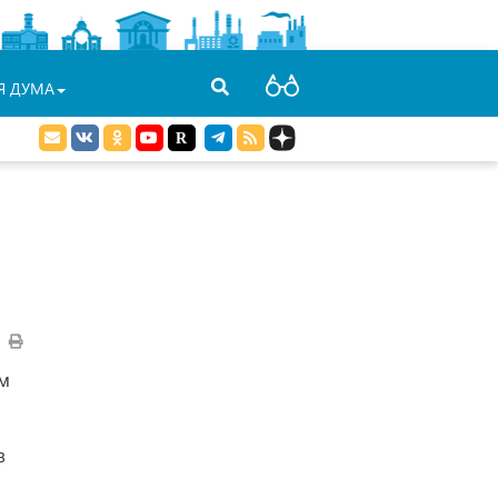
Я ДУМА
ом
в