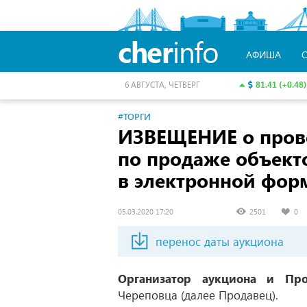
cher
info
АФИША
81.41 (+0.48)
6 АВГУСТА, ЧЕТВЕРГ
#ТОРГИ
ИЗВЕЩЕНИЕ о пров
по продаже объект
в электронной фор
05.03.2020 17:20
2501
0
перенос даты аукциона
Организатор аукциона и Про
Череповца (далее Продавец).