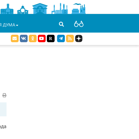
Я ДУМА
ода