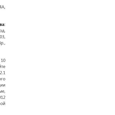
4А,
ва
:
од,
3,
р.,
 10
йте
2.1
ого
ции
ме,
012
вой