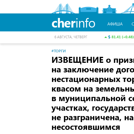
cher
info
АФИША
81.41 (+0.48)
6 АВГУСТА, ЧЕТВЕРГ
#ТОРГИ
ИЗВЕЩЕНИЕ о призн
на заключение дог
нестационарных то
квасом на земельны
в муниципальной с
участках, государс
не разграничена, н
несостоявшимся