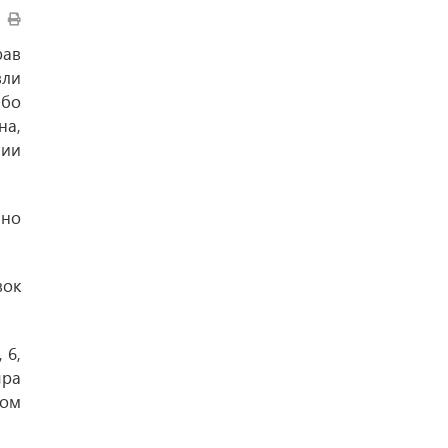
рав
вли
ибо
на,
нии
ано
вок
 6,
яра
сом