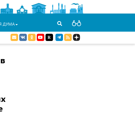
Я ДУМА
ав
ых
е