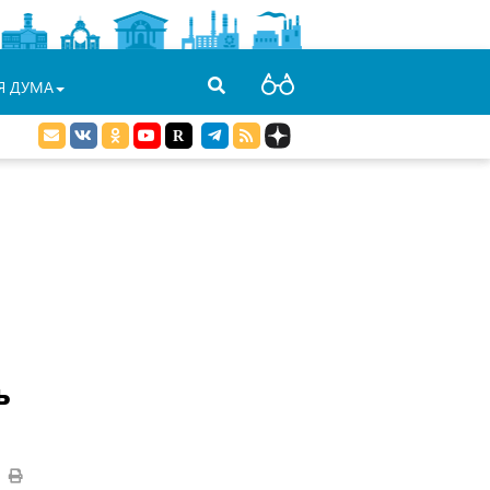
Я ДУМА
ь