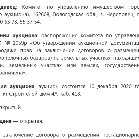
давец
: Комитет по управлению имуществом гор
аукциона), 162608, Вологодская обл., г. Череповец, 
0 63 73, 55 37 54.
нии аукциона
: распоряжение комитета по управле
0
№ 1059р «Об утверждении аукционной документа
родаже прав на заключение договоров о размеще
в (елочных базаров) на земельных участках, находящи
и, земельных участках или землях, государствен
граничена».
ния аукциона
: аукцион состоится 10 декабря 2020 г
р-кт Строителей, дом 4А, каб. 418.
ткрытый.
цене
— открытая.
заключение договора о размещении нестационарн