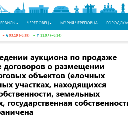
СЕРВИСЫ
ЧЕРЕПОВЕЦ
МЭРИЯ ЧЕРЕПОВЦА
ГОРОДСКА
93.19 (-0.39)
11.97 (+0.14)
едении аукциона по продаже
е договоров о размещении
рговых объектов (елочных
ных участках, находящихся
обственности, земельных
х, государственная собственност
раничена