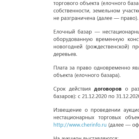
торгового объекта (елочного баз
собственности, земельном участк
не разграничена (далее — право).
Елочный базар — нестационарны
оборудованную временную конс
новогодней (рождественской) п
деревьев.
Плата за право одновременно яв
объекта (елочного базара).
Срок действия
договоров
о ра
базаров):
с 21.12.2020
по 31.12.202
Извещение о проведении аукцио
нестационарных торговых объе
http://www.cherinfo.ru
(далее — оф
На аукцион выставляются: