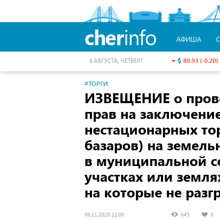
cher
info
АФИША
80.93 (-0.20)
6 АВГУСТА, ЧЕТВЕРГ
#ТОРГИ
ИЗВЕЩЕНИЕ о пров
прав на заключени
нестационарных то
базаров) на земель
в муниципальной с
участках или земля
на которые не разг
06.11.2020 11:00
645
0