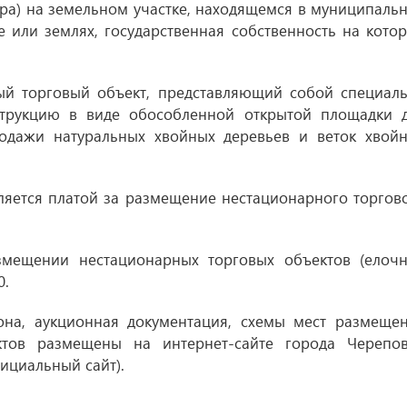
ара) на земельном участке, находящемся в муниципаль
е или землях, государственная собственность на кото
й торговый объект, представляющий собой специал
трукцию в виде обособленной открытой площадки 
родажи натуральных хвойных деревьев и веток хвой
ляется платой за размещение нестационарного торгов
змещении нестационарных торговых объектов (елоч
0.
на, аукционная документация, схемы мест размеще
ктов размещены на интернет-сайте города Черепо
ициальный сайт).