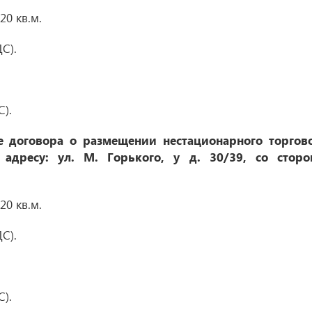
0 кв.м.
С).
С).
 договора о размещении нестационарного торгов
 адресу: ул. М. Горького, у д. 30/39, со стор
0 кв.м.
С).
С).