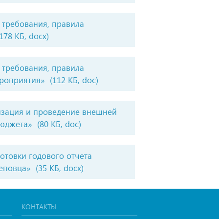
 требования, правила
178 КБ, docx)
 требования, правила
ероприятия»
(112 КБ, doc)
изация и проведение внешней
бюджета»
(80 КБ, doc)
отовки годового отчета
реповца»
(35 КБ, docx)
КОНТАКТЫ