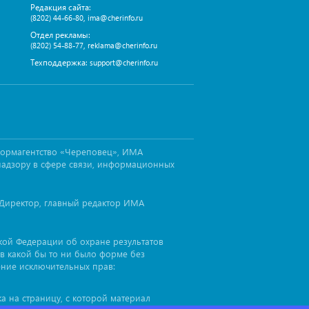
Редакция сайта:
,
(8202) 44-66-80
ima@cherinfo.ru
Отдел рекламы:
,
(8202) 54-88-77
reklama@cherinfo.ru
Техподдержка:
support@cherinfo.ru
формагентство «Череповец», ИМА
надзору в сфере связи, информационных
Директор, главный редактор ИМА
ской Федерации об охране результатов
в какой бы то ни было форме без
ение исключительных прав:
а на страницу, с которой материал