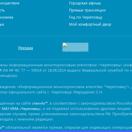
исшествия
Городская афиша
сть
Прямые трансляции
номика
Гид по Череповцу
ых
Мой комфортный двор
Реклама
овлены информационным мониторинговым агентством «Череповец» (ин
ИА № ФС 77 — 59024 от 18.08.2014 выдано Федеральной службой по 
И
омнадзор).
реждение «Информационное мониторинговое агентство "Череповец"». 
ктор официального сайта г. Череповца: Марущенко С.Н.
ещённые на сайте
, в соответствии с законодательством Россий
cherinfo™
т
, и не подлежат использованию другими лицами 
МАУ ИМА «Череповец»
кроме случаев, прямо установленных законодательством РФ. Приобрет
впадать с мнением редакции.
обязательной является прямая, открытая для индексации гиперссылк
fo™