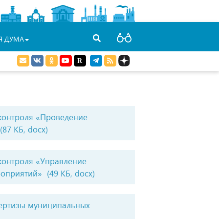
Я ДУМА
контроля «Проведение
(87 КБ, docx)
контроля «Управление
роприятий»
(49 КБ, docx)
пертизы муниципальных