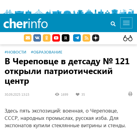
cher
info
Toggl
navig
#НОВОСТИ
#ОБРАЗОВАНИЕ
В Череповце в детсаду № 121
открыли патриотический
центр
30.09.2025 13:15
1699
35
Здесь пять экспозиций: военная, о Череповце,
СССР, народных промыслах, русская изба. Для
экспонатов купили стеклянные витрины и стенды.