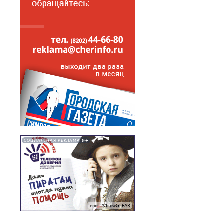
0+
СОЦИАЛЬНАЯ РЕКЛАМА
erid: 2VfnxwGLFAR