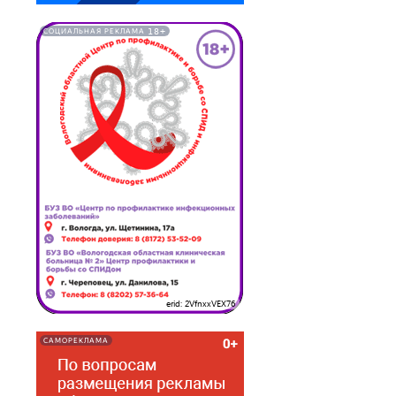
18+
СОЦИАЛЬНАЯ РЕКЛАМА
erid: 2VfnxxVEX76
САМОРЕКЛАМА