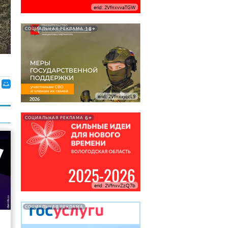
erid: 2VfnxvvaTGW
18+
СОЦИАЛЬНАЯ РЕКЛАМА
erid: 2VfnxxjqcL9
6+
СОЦИАЛЬНАЯ РЕКЛАМА
erid: 2VfnxvZzQ7b
11
СОЦИАЛЬНАЯ РЕКЛАМА