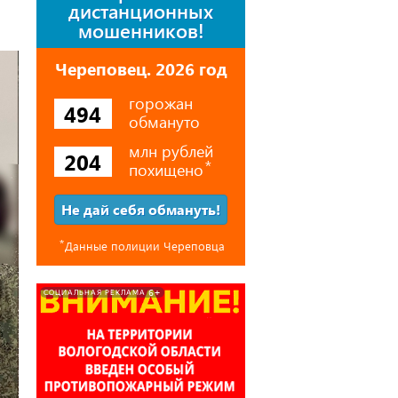
дистанционных
мошенников!
Череповец. 2026 год
горожан
494
обмануто
млн рублей
204
похищено
⃰
Не дай себя обмануть!
⃰
Данные полиции Череповца
6+
СОЦИАЛЬНАЯ РЕКЛАМА