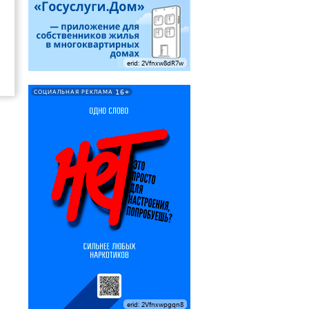
erid: 2Vfnxw8dR7w
16+
СОЦИАЛЬНАЯ РЕКЛАМА
erid: 2Vfnxwpgqn8