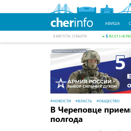
cher
info
АФИША
82.17 (+0.76)
8 АВГУСТА, СУББОТА
СОЦИАЛЬНАЯ РЕКЛАМА
#НОВОСТИ
#ВЛАСТЬ
#ОБЩЕСТВО
В Череповце прием
полгода