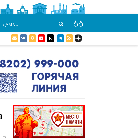
Я ДУМА
а