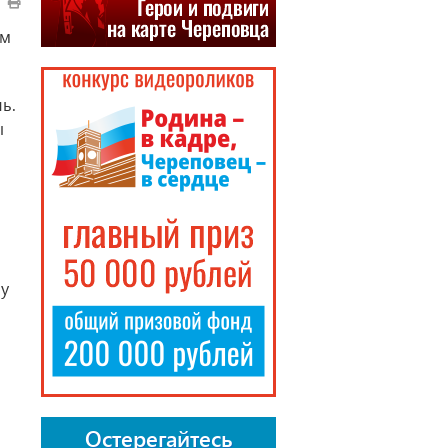
ом
ь.
ы
ну
Остерегайтесь