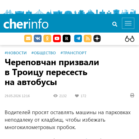
cher
info
Toggl
navig
#НОВОСТИ
#ОБЩЕСТВО
#ТРАНСПОРТ
Череповчан призвали
в Троицу пересесть
на автобусы
29.05.2026 12:16
2132
172
Водителей просят оставлять машины на парковках
неподалеку от кладбищ, чтобы избежать
многокилометровых пробок.