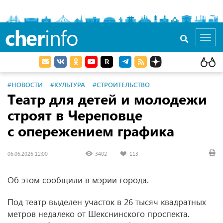
cher
info
Toggl
navig
#НОВОСТИ
#КУЛЬТУРА
#СТРОИТЕЛЬСТВО
Театр для детей и молодежи
строят в Череповце
с опережением графика
06.06.2026 12:00
3402
113
Об этом сообщили в мэрии города.
Под театр выделен участок в 26 тысяч квадратных
метров недалеко от Шекснинского проспекта.