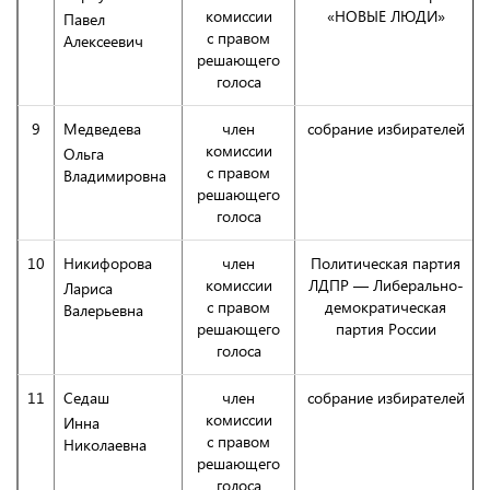
комиссии
«НОВЫЕ ЛЮДИ»
Павел
с правом
Алексеевич
решающего
голоса
9
Медведева
член
собрание избирателей
комиссии
Ольга
с правом
Владимировна
решающего
голоса
10
Никифорова
член
Политическая партия
комиссии
ЛДПР — Либерально-
Лариса
с правом
демократическая
Валерьевна
решающего
партия России
голоса
11
Седаш
член
собрание избирателей
комиссии
Инна
с правом
Николаевна
решающего
голоса