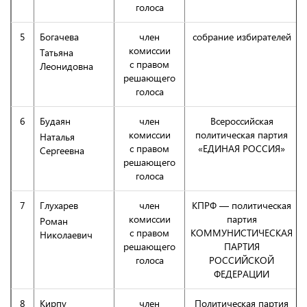
голоса
5
Богачева
член
собрание избирателей
комиссии
Татьяна
с правом
Леонидовна
решающего
голоса
6
Будаян
член
Всероссийская
комиссии
политическая партия
Наталья
с правом
«ЕДИНАЯ РОССИЯ»
Сергеевна
решающего
голоса
7
Глухарев
член
КПРФ — политическая
комиссии
партия
Роман
с правом
КОММУНИСТИЧЕСКАЯ
Николаевич
решающего
ПАРТИЯ
голоса
РОССИЙСКОЙ
ФЕДЕРАЦИИ
8
Кирпу
член
Политическая партия