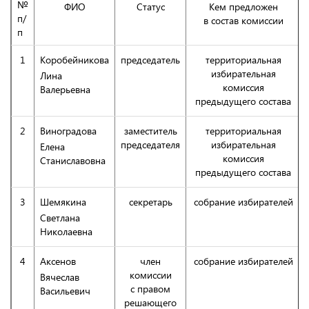
№
ФИО
Статус
Кем предложен
п/
в состав комиссии
п
1
Коробейникова
председатель
территориальная
избирательная
Лина
комиссия
Валерьевна
предыдущего состава
2
Виноградова
заместитель
территориальная
председателя
избирательная
Елена
комиссия
Станиславовна
предыдущего состава
3
Шемякина
секретарь
собрание избирателей
Светлана
Николаевна
4
Аксенов
член
собрание избирателей
комиссии
Вячеслав
с правом
Васильевич
решающего