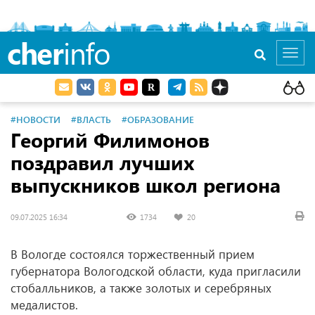
cher
info
Toggl
navig
#НОВОСТИ
#ВЛАСТЬ
#ОБРАЗОВАНИЕ
Георгий Филимонов
поздравил лучших
выпускников школ региона
09.07.2025 16:34
1734
20
В Вологде состоялся торжественный прием
губернатора Вологодской области, куда пригласили
стобалльников, а также золотых и серебряных
медалистов.