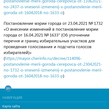
postanovlenie-merii-goroda-cerepovca-ot-11062021-
no-2437-o-vnesenii-izmenenij-v-postanovlenie-merii-
goroda-ot-16042018-no-1633-o
)
Постановление мэрии города
от 23.04.2021
№ 1732
«О внесении изменений в постановление мэрии
города
от 16.04.2021
№ 1633″ (Об уточнении
перечня и границ избирательных участков для
проведения голосования и подсчета голосов
избирателей)»
(
https://mayor.cherinfo.ru/decree/114096-
postanovlenie-merii-goroda-cerepovca-ot-23042021-
no-1732-o-vnesenii-izmenenij-v-postanovlenie-merii-
goroda-ot-16042018-no-1633-p
)
16+
НАВИГАЦИЯ
Карта сайта