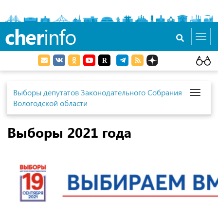
cher
info
Toggl
navig
Выборы депутатов Законодательного Собрания
Toggl
Вологодской области
naviga
Выборы 2021 года