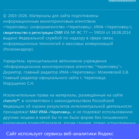
© 2003-2026. Материалы для сайта подготовлены
информационным мониторинговым агентством
«Череповец» (информагентство «Череповец», ИМА «Череповец»),
ИА № ФС 77 — 59024 от 18.08.2014
свидетельство о регистрации СМИ
выдано Федеральной службой по надзору в сфере связи,
информационных технологий и массовых коммуникаций
(Роскомнадзор).
Учредитель: муниципальное автономное учреждение
«Информационное мониторинговое агентство "Череповец"».
Директор, главный редактор ИМА «Череповец»: Мокиевский Е.В.
Главный редактор официального сайта г. Череповца:
Марущенко С.Н.
Исключительные права на материалы, размещённые на сайте
, в соответствии с законодательством Российской
cherinfo™
Федерации об охране результатов интеллектуальной деятельности
принадлежат
, и не подлежат использованию
МАУ ИМА «Череповец»
другими лицами в какой бы то ни было форме без письменного
разрешения правообладателя, кроме случаев, прямо установленных
законодательством РФ. Приобретение исключительных прав:
Сайт использует сервисы веб-аналитики Яндекс
. Мнение авторов может не совпадать с мнением
ima@cherinfo.ru