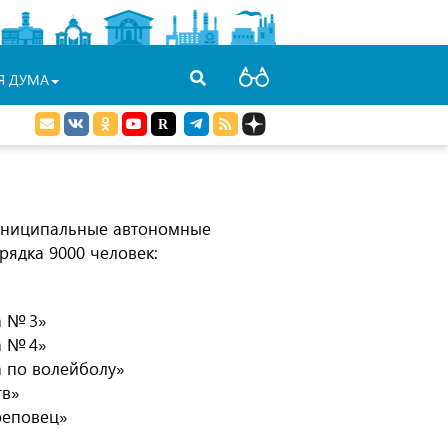
Я ДУМА
муниципальные автономные
рядка 9000 человек:
а № 3»
а № 4»
 по волейболу»
тв»
реповец»