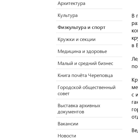
Архитектура
Культура
В 
ра
Физкультура и спорт
ко
кр
Кружки и секции
в 
Медицина и здоровье
Ле
Малый и средний бизнес
по
Книга почёта Череповца
Кр
ме
Городской общественный
совет
с 
га
Выставка архивных
го
документов
от
Вакансии
Ве
Новости