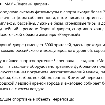
МАУ «Ледовый дворец»
городскую систему физкультуры и спорта входят более
зличных форм собственности, в том числе: спортивные
мплексы, бассейны, лыжные базы, стрелковые тиры и др
упнейший в регионе Ледовый дворец, спортивно-конце
Вологодской области аквапарк «Радужный».
довый дворец вмещает 6000 зрителей, здесь проходят 
 хоккею российского и международного уровней, соре
упнейшее спортсооружение Череповца — стадион «Мета
ст. На стадионе оборудовано травяное футбольное поле
искусственным покрытием, легкоатлетический манеж, пл
ндбол, баскетбол, волейбол, теннис. В зимний период с
родской ледовой ареной города и ежегодно собирает б
дыха на свежем воздухе.
дущие спортивные объекты Череповца: