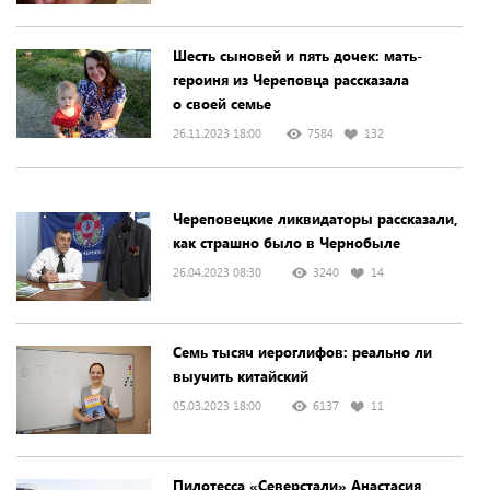
Шесть сыновей и пять дочек: мать-
героиня из Череповца рассказала
о своей семье
26.11.2023 18:00
7584
132
Череповецкие ликвидаторы рассказали,
как страшно было в Чернобыле
26.04.2023 08:30
3240
14
Семь тысяч иероглифов: реально ли
выучить китайский
05.03.2023 18:00
6137
11
Пилотесса «Северстали» Анастасия