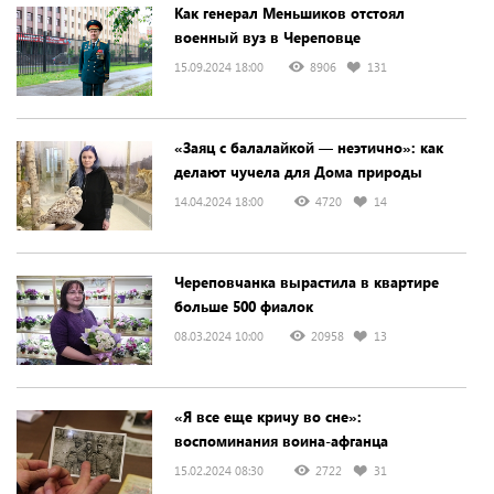
Как генерал Меньшиков отстоял
военный вуз в Череповце
15.09.2024 18:00
8906
131
«Заяц с балалайкой — неэтично»: как
делают чучела для Дома природы
14.04.2024 18:00
4720
14
Череповчанка вырастила в квартире
больше 500 фиалок
08.03.2024 10:00
20958
13
«Я все еще кричу во сне»:
воспоминания воина-афганца
15.02.2024 08:30
2722
31