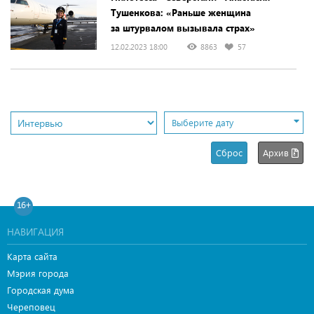
Тушенкова: «Раньше женщина
за штурвалом вызывала страх»
12.02.2023 18:00
8863
57
Выберите дату
Сброс
Архив
16+
НАВИГАЦИЯ
Карта сайта
Мэрия города
Городская дума
Череповец