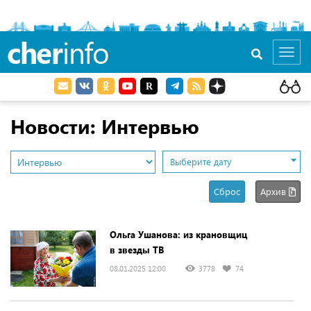
cher
info
Toggl
navig
Новости: Интервью
Выберите дату
Сброс
Архив
Ольга Ушанова: из крановщиц
в звезды ТВ
08.01.2025 12:00
3778
74