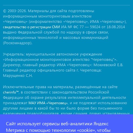
© 2003-2026. Материалы для сайта подготовлены
информационным мониторинговым агентством
«Череповец» (информагентство «Череповец», ИМА «Череповец»),
ИА № ФС 77 — 59024 от 18.08.2014
свидетельство о регистрации СМИ
выдано Федеральной службой по надзору в сфере связи,
информационных технологий и массовых коммуникаций
(Роскомнадзор).
Учредитель: муниципальное автономное учреждение
«Информационное мониторинговое агентство "Череповец"».
Директор, главный редактор ИМА «Череповец»: Мокиевский Е.В.
Главный редактор официального сайта г. Череповца:
Марущенко С.Н.
Исключительные права на материалы, размещённые на сайте
, в соответствии с законодательством Российской
cherinfo™
Федерации об охране результатов интеллектуальной деятельности
принадлежат
, и не подлежат использованию
МАУ ИМА «Череповец»
другими лицами в какой бы то ни было форме без письменного
разрешения правообладателя, кроме случаев, прямо установленных
законодательством РФ. Приобретение исключительных прав:
Сайт использует сервисы веб-аналитики Яндекс
. Мнение авторов может не совпадать с мнением
ima@cherinfo.ru
редакции.
Метрика с помощью технологии «cookie», чтобы